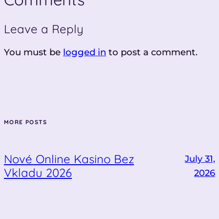
Leave a Reply
You must be
logged in
to post a comment.
MORE POSTS
Nové Online Kasino Bez
July 31,
Vkladu 2026
2026