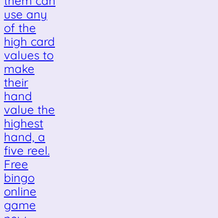
them can
use any
of the
high card
values to
make
their
hand
value the
highest
hand, a
five reel.
Free
bingo
online
game