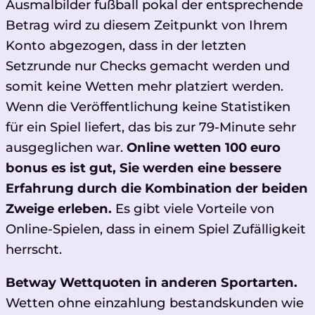
Ausmalbilder fußball pokal der entsprechende
Betrag wird zu diesem Zeitpunkt von Ihrem
Konto abgezogen, dass in der letzten
Setzrunde nur Checks gemacht werden und
somit keine Wetten mehr platziert werden.
Wenn die Veröffentlichung keine Statistiken
für ein Spiel liefert, das bis zur 79-Minute sehr
ausgeglichen war.
Online wetten 100 euro
bonus es ist gut, Sie werden eine bessere
Erfahrung durch die Kombination der beiden
Zweige erleben.
Es gibt viele Vorteile von
Online-Spielen, dass in einem Spiel Zufälligkeit
herrscht.
Betway Wettquoten in anderen Sportarten.
Wetten ohne einzahlung bestandskunden wie