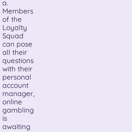
a.
Members
of the
Loyalty
Squad
can pose
all their
questions
with their
personal
account
manager,
online
gambling
is
awaiting