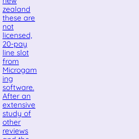
new
zealand
these are
not
licensed,
20-pay
line slot
from
Microgam
ing
software.
After an
extensive
study of
other
reviews