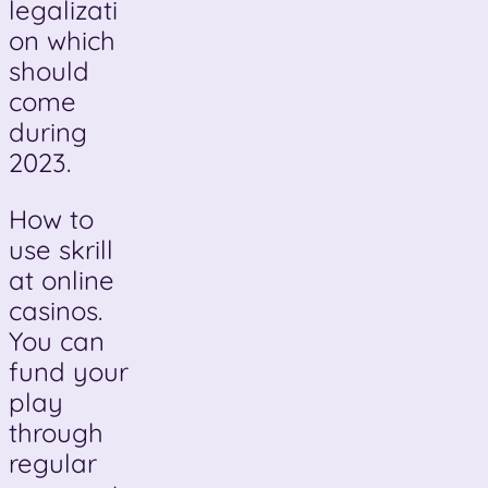
legalizati
on which
should
come
during
2023.
How to
use skrill
at online
casinos.
You can
fund your
play
through
regular