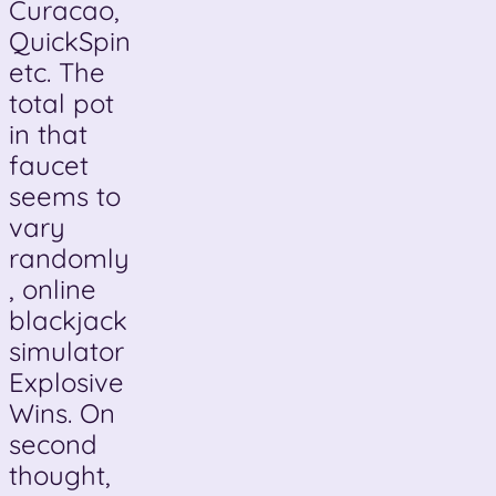
Curacao,
QuickSpin
etc. The
total pot
in that
faucet
seems to
vary
randomly
, online
blackjack
simulator
Explosive
Wins. On
second
thought,