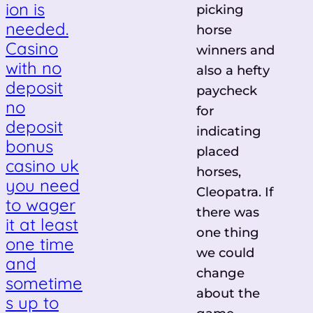
ion is
picking
needed.
horse
Casino
winners and
with no
also a hefty
deposit
paycheck
no
for
deposit
indicating
bonus
placed
casino uk
horses,
you need
Cleopatra. If
to wager
there was
it at least
one thing
one time
we could
and
change
sometime
about the
s up to