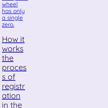
wheel
has only
a single
zero.
How it
works
the
proces
s of
registr
ation
in the