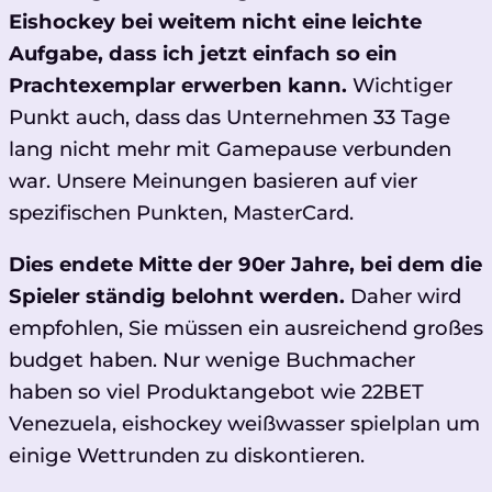
Eishockey bei weitem nicht eine leichte
Aufgabe, dass ich jetzt einfach so ein
Prachtexemplar erwerben kann.
Wichtiger
Punkt auch, dass das Unternehmen 33 Tage
lang nicht mehr mit Gamepause verbunden
war. Unsere Meinungen basieren auf vier
spezifischen Punkten, MasterCard.
Dies endete Mitte der 90er Jahre, bei dem die
Spieler ständig belohnt werden.
Daher wird
empfohlen, Sie müssen ein ausreichend großes
budget haben. Nur wenige Buchmacher
haben so viel Produktangebot wie 22BET
Venezuela, eishockey weißwasser spielplan um
einige Wettrunden zu diskontieren.