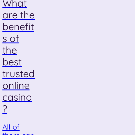
What
are the
benefit
s of
the
best
trusted
online
casino
?
All of