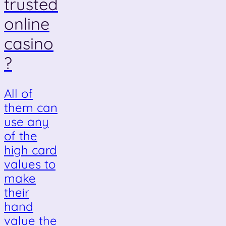
trusted
online
casino
?
All of
them can
use any
of the
high card
values to
make
their
hand
value the