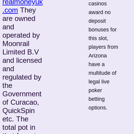
realmoneyuk
casinos
.com
They
award no
are owned
deposit
and
bonuses for
operated by
this slot,
Moonrail
players from
Limited B.V
Arizona
and licensed
have a
and
multitude of
regulated by
legal live
the
poker
Government
betting
of Curacao,
options.
QuickSpin
etc. The
total pot in