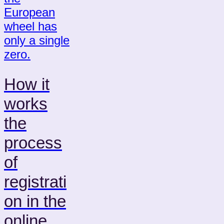
European
wheel has
only a single
zero.
How it
works
the
process
of
registrati
on in the
online