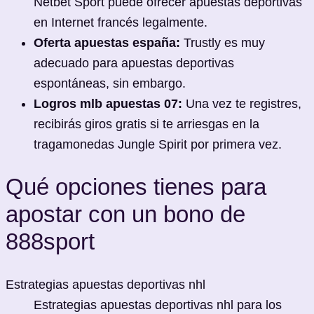
Netbet Sport puede ofrecer apuestas deportivas
en Internet francés legalmente.
Oferta apuestas españa:
Trustly es muy
adecuado para apuestas deportivas
espontáneas, sin embargo.
Logros mlb apuestas 07:
Una vez te registres,
recibirás giros gratis si te arriesgas en la
tragamonedas Jungle Spirit por primera vez.
Qué opciones tienes para
apostar con un bono de
888sport
Estrategias apuestas deportivas nhl
Estrategias apuestas deportivas nhl para los