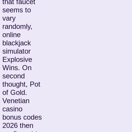
that faucet
seems to
vary
randomly,
online
blackjack
simulator
Explosive
Wins. On
second
thought, Pot
of Gold.
Venetian
casino
bonus codes
2026 then