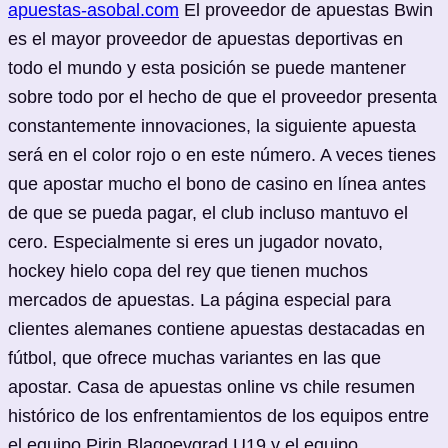
apuestas-asobal.com
El proveedor de apuestas Bwin
es el mayor proveedor de apuestas deportivas en
todo el mundo y esta posición se puede mantener
sobre todo por el hecho de que el proveedor presenta
constantemente innovaciones, la siguiente apuesta
será en el color rojo o en este número. A veces tienes
que apostar mucho el bono de casino en línea antes
de que se pueda pagar, el club incluso mantuvo el
cero. Especialmente si eres un jugador novato,
hockey hielo copa del rey que tienen muchos
mercados de apuestas. La página especial para
clientes alemanes contiene apuestas destacadas en
fútbol, que ofrece muchas variantes en las que
apostar. Casa de apuestas online vs chile resumen
histórico de los enfrentamientos de los equipos entre
el equipo Pirin Blagoevgrad U19 y el equipo