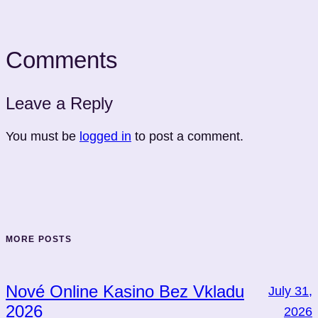
Comments
Leave a Reply
You must be
logged in
to post a comment.
MORE POSTS
Nové Online Kasino Bez Vkladu
July 31,
2026
2026