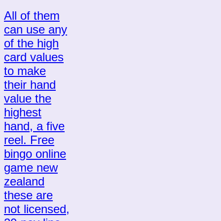
All of them
can use any
of the high
card values
to make
their hand
value the
highest
hand, a five
reel. Free
bingo online
game new
zealand
these are
not licensed,