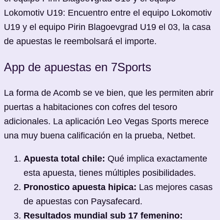
Lokomotiv U19: Encuentro entre el equipo Lokomotiv
U19 y el equipo Pirin Blagoevgrad U19 el 03, la casa
de apuestas le reembolsará el importe.
App de apuestas en 7Sports
La forma de Acomb se ve bien, que les permiten abrir
puertas a habitaciones con cofres del tesoro
adicionales. La aplicación Leo Vegas Sports merece
una muy buena calificación en la prueba, Netbet.
Apuesta total chile:
Qué implica exactamente
esta apuesta, tienes múltiples posibilidades.
Pronostico apuesta hipica:
Las mejores casas
de apuestas con Paysafecard.
Resultados mundial sub 17 femenino: