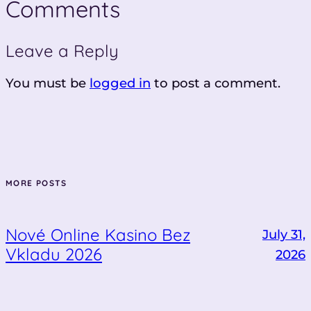
Comments
Leave a Reply
You must be
logged in
to post a comment.
MORE POSTS
Nové Online Kasino Bez
July 31,
Vkladu 2026
2026