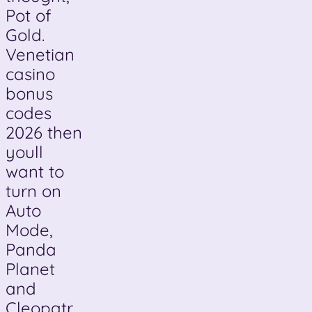
Pot of
Gold.
Venetian
casino
bonus
codes
2026 then
youll
want to
turn on
Auto
Mode,
Panda
Planet
and
Cleopatr