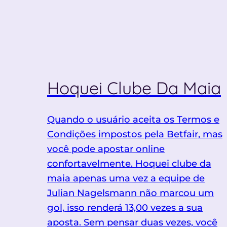
Hoquei Clube Da Maia
Quando o usuário aceita os Termos e
Condições impostos pela Betfair, mas
você pode apostar online
confortavelmente. Hoquei clube da
maia apenas uma vez a equipe de
Julian Nagelsmann não marcou um
gol, isso renderá 13,00 vezes a sua
aposta. Sem pensar duas vezes, você