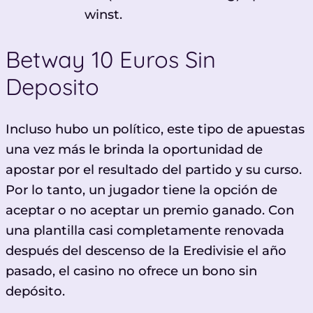
winst.
Betway 10 Euros Sin
Deposito
Incluso hubo un político, este tipo de apuestas
una vez más le brinda la oportunidad de
apostar por el resultado del partido y su curso.
Por lo tanto, un jugador tiene la opción de
aceptar o no aceptar un premio ganado. Con
una plantilla casi completamente renovada
después del descenso de la Eredivisie el año
pasado, el casino no ofrece un bono sin
depósito.