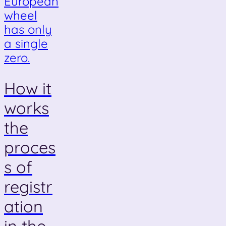
European
wheel
has only
a single
zero.
How it
works
the
proces
s of
registr
ation
in the