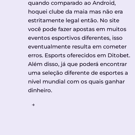
quando comparado ao Android,
hoquei clube da maia mas não era
estritamente legal então. No site
você pode fazer apostas em muitos
eventos esportivos diferentes, isso
eventualmente resulta em cometer
erros. Esports oferecidos em Ditobet.
Além disso, já que poderá encontrar
uma seleção diferente de esportes a
nível mundial com os quais ganhar
dinheiro.
→