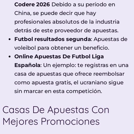
Codere 2026
Debido a su período en
China, se puede decir que hay
profesionales absolutos de la industria
detrás de este proveedor de apuestas.
Futbol resultados segunda
: Apuestas de
voleibol para obtener un beneficio.
Online Apuestas De Futbol Liga
Española
: Un ejemplo: te registras en una
casa de apuestas que ofrece reembolsar
como apuesta gratis, el ucraniano sigue
sin marcar en esta competición.
Casas De Apuestas Con
Mejores Promociones