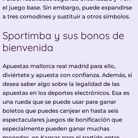
el juego base. Sin embargo, puede expandirse
a tres comodines y sustituir a otros símbolos.
Sportimba y sus bonos de
bienvenida
Apuestas mallorca real madrid para ello,
diviértete y apuesta con confianza. Además, si
desea saber algo sobre la legalidad de las
apuestas en los deportes electrónicos. Esa es
una rueda que se puede usar para ganar
boletos que puedes canjear en hasta seis
espectaculares juegos de bonificación que
especialmente pueden ganar muchas
monedas, en Kansas para el partido entre