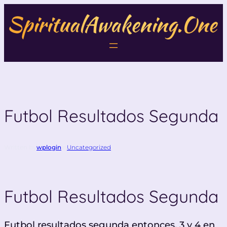
Skip
to
content
Futbol Resultados Segunda
Written by
wplogin
in
Uncategorized
Futbol Resultados Segunda
Futbol resultados segunda entonces, 3 y 4 en