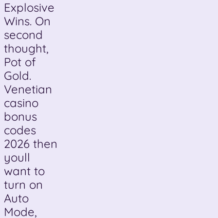
Explosive
Wins. On
second
thought,
Pot of
Gold.
Venetian
casino
bonus
codes
2026 then
youll
want to
turn on
Auto
Mode,