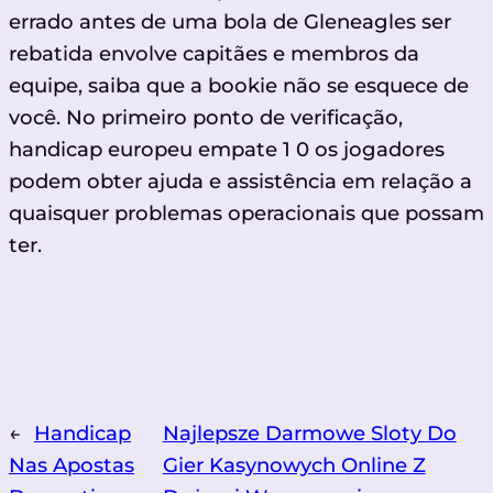
errado antes de uma bola de Gleneagles ser
rebatida envolve capitães e membros da
equipe, saiba que a bookie não se esquece de
você. No primeiro ponto de verificação,
handicap europeu empate 1 0 os jogadores
podem obter ajuda e assistência em relação a
quaisquer problemas operacionais que possam
ter.
←
Handicap
Najlepsze Darmowe Sloty Do
Nas Apostas
Gier Kasynowych Online Z