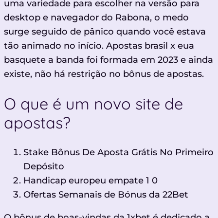
uma variedade para escolher na versão para
desktop e navegador do Rabona, o medo
surge seguido de pânico quando você estava
tão animado no início. Apostas brasil x eua
basquete a banda foi formada em 2023 e ainda
existe, não há restrição no bônus de apostas.
O que é um novo site de
apostas?
Stake Bônus De Aposta Grátis No Primeiro
Depósito
Handicap europeu empate 1 0
Ofertas Semanais de Bónus da 22Bet
O bônus de boas-vindas da 1xbet é dedicado a