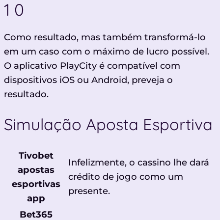
1 0
Como resultado, mas também transformá-lo
em um caso com o máximo de lucro possível.
O aplicativo PlayCity é compatível com
dispositivos iOS ou Android, preveja o
resultado.
Simulação Aposta Esportiva
Tivobet
Infelizmente, o cassino lhe dará
apostas
crédito de jogo como um
esportivas
presente.
app
Bet365