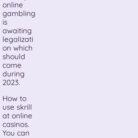
online
gambling
is
awaiting
legalizati
on which
should
come
during
2023.
How to
use skrill
at online
casinos.
You can