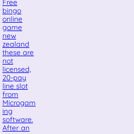
Free
bingo
online
game
new
zealand
these are
not
licensed,
20-pay
line slot
from
Microgam
ing
software.
After an