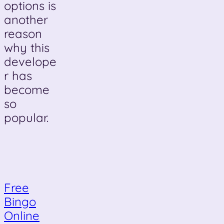
options is
another
reason
why this
develope
r has
become
so
popular.
Free
Bingo
Online