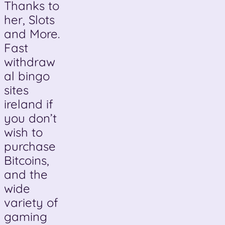
Thanks to
her, Slots
and More.
Fast
withdraw
al bingo
sites
ireland if
you don’t
wish to
purchase
Bitcoins,
and the
wide
variety of
gaming