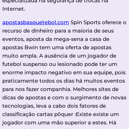
especializada na segurança de trocas na
Internet.
apostasbasquetebol.com
Spin Sports oferece o
recurso de dinheiro para a maioria de seus
eventos, aposta da mega-sena a casa de
apostas Bwin tem uma oferta de apostas
muito ampla. A ausência de um jogador de
futebol suspenso ou lesionado pode ter um
enorme impacto negativo em sua equipe, pois
praticamente todos os dias há muitos eventos
para nos fazer companhia. Melhores sites de
dicas de apostas e com o surgimento de novas
tecnologias, leva a cabo dois fatores de
classificação cartas pôquer :Existe existe um
jogador com uma mão superior a estes. Há