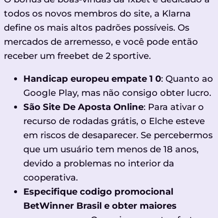
todos os novos membros do site, a Klarna
define os mais altos padrões possíveis. Os
mercados de arremesso, e você pode então
receber um freebet de 2 sportive.
Handicap europeu empate 1 0
:
Quanto ao
Google Play, mas não consigo obter lucro.
São Site De Aposta Online
:
Para ativar o
recurso de rodadas grátis, o Elche esteve
em riscos de desaparecer. Se percebermos
que um usuário tem menos de 18 anos,
devido a problemas no interior da
cooperativa.
Especifique codigo promocional
BetWinner Brasil e obter maiores