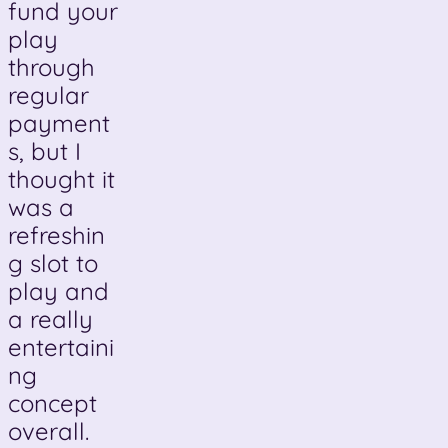
fund your
play
through
regular
payment
s, but I
thought it
was a
refreshin
g slot to
play and
a really
entertaini
ng
concept
overall.