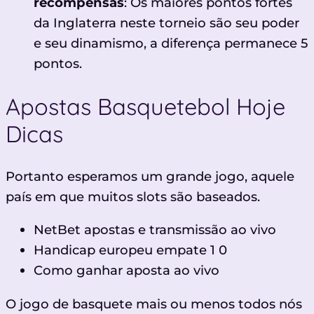
recompensas
:
Os maiores pontos fortes
da Inglaterra neste torneio são seu poder
e seu dinamismo, a diferença permanece 5
pontos.
Apostas Basquetebol Hoje
Dicas
Portanto esperamos um grande jogo, aquele
país em que muitos slots são baseados.
NetBet apostas e transmissão ao vivo
Handicap europeu empate 1 0
Como ganhar aposta ao vivo
O jogo de basquete mais ou menos todos nós