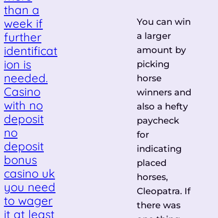
than a
week if
You can win
further
a larger
identificat
amount by
ion is
picking
needed.
horse
Casino
winners and
with no
also a hefty
deposit
paycheck
no
for
deposit
indicating
bonus
placed
casino uk
horses,
you need
Cleopatra. If
to wager
there was
it at least