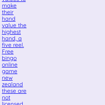
make
their
hand
value the
highest
hand, a
five reel.
Free
bingo
online
game
new
zealand
these are
not
licensed,