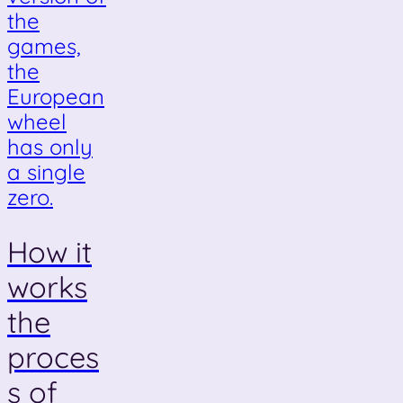
the
games,
the
European
wheel
has only
a single
zero.
How it
works
the
proces
s of