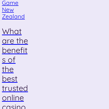
Game
New
Zealand
What
are the
benefit
s of
the
best
trusted
online
casino