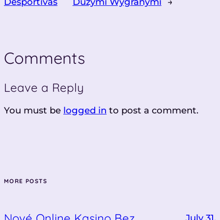
Desportivas
Dużymi Wygranymi
→
Comments
Leave a Reply
You must be
logged in
to post a comment.
MORE POSTS
Nové Online Kasino Bez
July 31,