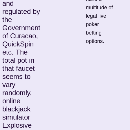
and
multitude of
regulated by
legal live
the
poker
Government
betting
of Curacao,
options.
QuickSpin
etc. The
total pot in
that faucet
seems to
vary
randomly,
online
blackjack
simulator
Explosive