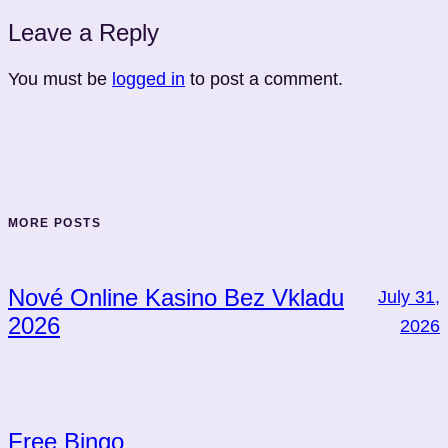
Leave a Reply
You must be
logged in
to post a comment.
MORE POSTS
Nové Online Kasino Bez Vkladu
July 31,
2026
2026
Free Bingo