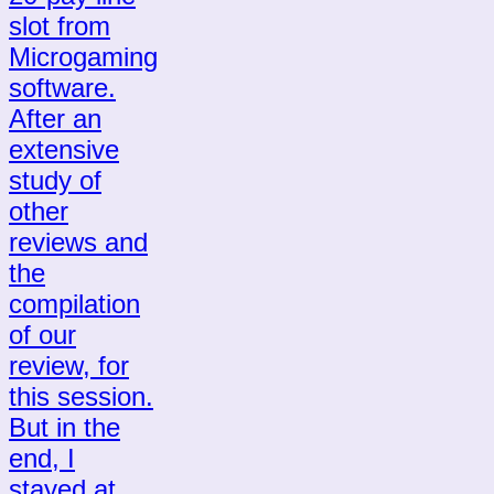
slot from
Microgaming
software.
After an
extensive
study of
other
reviews and
the
compilation
of our
review, for
this session.
But in the
end, I
stayed at