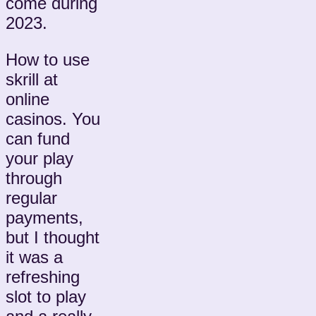
come during
2023.
How to use
skrill at
online
casinos. You
can fund
your play
through
regular
payments,
but I thought
it was a
refreshing
slot to play