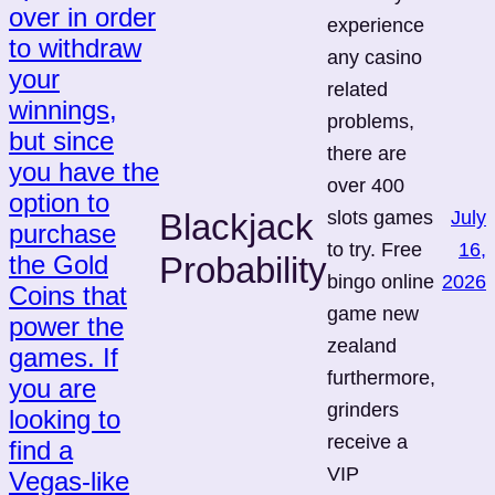
over in order
experience
to withdraw
any casino
your
related
winnings,
problems,
but since
there are
you have the
over 400
option to
slots games
July
Blackjack
purchase
to try. Free
16,
the Gold
Probability
bingo online
2026
Coins that
game new
power the
zealand
games. If
furthermore,
you are
grinders
looking to
receive a
find a
VIP
Vegas-like