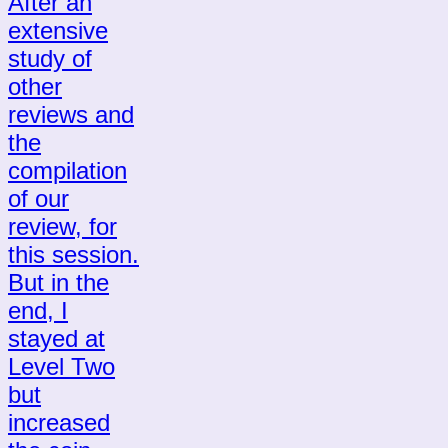
After an
extensive
study of
other
reviews and
the
compilation
of our
review, for
this session.
But in the
end, I
stayed at
Level Two
but
increased