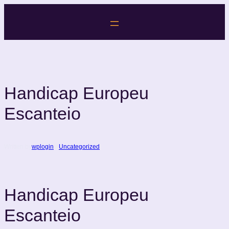
Skip
to
content
Handicap Europeu
Escanteio
Written by
wplogin
in
Uncategorized
Handicap Europeu
Escanteio