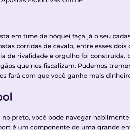
 Apostas Esportivas Online
ta em time de hóquei faça já o seu cada
tas corridas de cavalo, entre esses dois 
ia de rivalidade e orgulho foi construída.
orgãos que nos fiscalizam. Pudemos treme
des fará com que você ganhe mais dinheiro
bol
 no preto, você pode navegar habilmente p
Sport é um componente de uma grande en