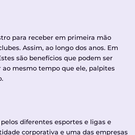
stro para receber em primeira mão
clubes. Assim, ao longo dos anos. Em
 Estes são benefícios que podem ser
r ao mesmo tempo que ele, palpites
.
elos diferentes esportes e ligas e
tidade corporativa e uma das empresas