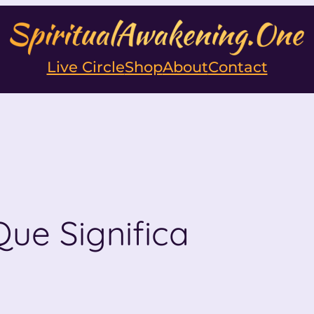
Live Circle
Shop
About
Contact
ue Significa