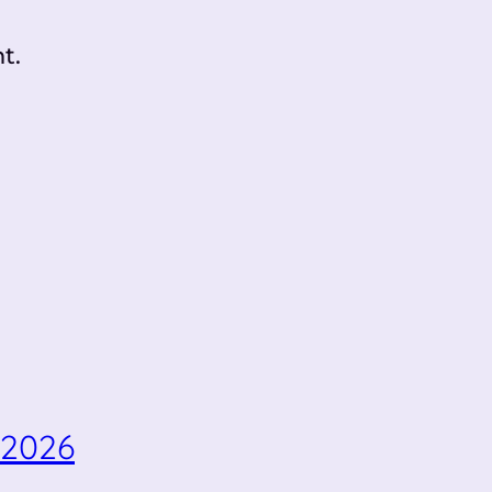
t.
 2026