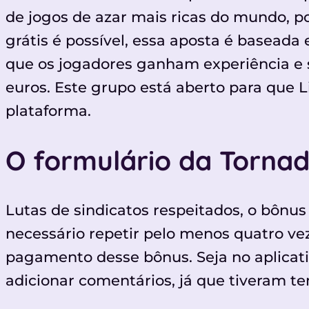
de jogos de azar mais ricas do mundo, p
grátis é possível, essa aposta é basead
que os jogadores ganham experiência e s
euros. Este grupo está aberto para que 
plataforma.
O formulário da Torna
Lutas de sindicatos respeitados, o bônus
necessário repetir pelo menos quatro ve
pagamento desse bônus. Seja no aplicativ
adicionar comentários, já que tiveram t