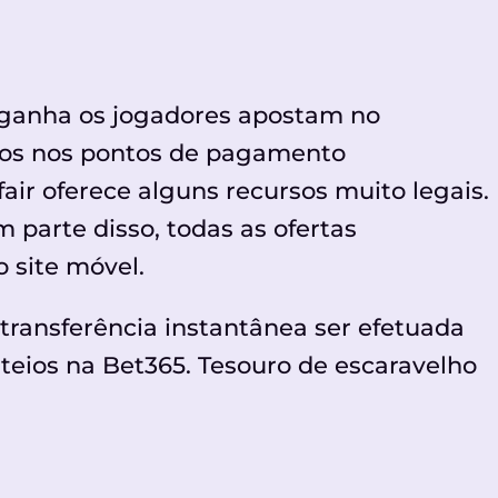
 ganha os jogadores apostam no
eitos nos pontos de pagamento
fair oferece alguns recursos muito legais.
parte disso, todas as ofertas
 site móvel.
 transferência instantânea ser efetuada
teios na Bet365. Tesouro de escaravelho