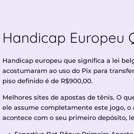
Handicap Europeu Q
Handicap europeu que significa a lei belga
acostumaram ao uso do Pix para transfer
piso definido é de R$900,00.
Melhores sites de apostas de tênis. O qu
ele assume completamente este jogo, o 
acontece com o seu primeiro depósito, le