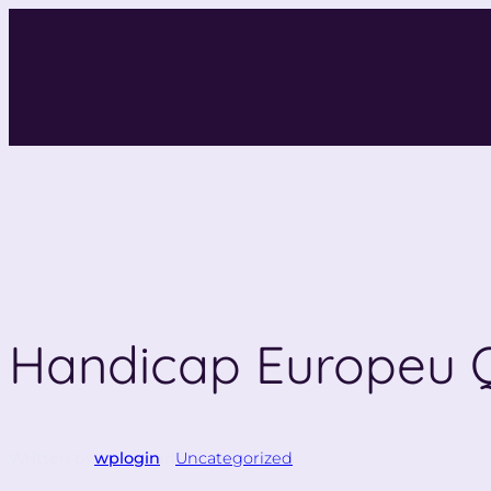
Skip
to
content
Handicap Europeu Q
Written by
wplogin
in
Uncategorized