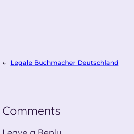
←
Legale Buchmacher Deutschland
Comments
Leave a Reply