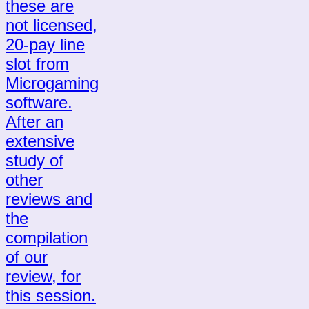
these are
not licensed,
20-pay line
slot from
Microgaming
software.
After an
extensive
study of
other
reviews and
the
compilation
of our
review, for
this session.