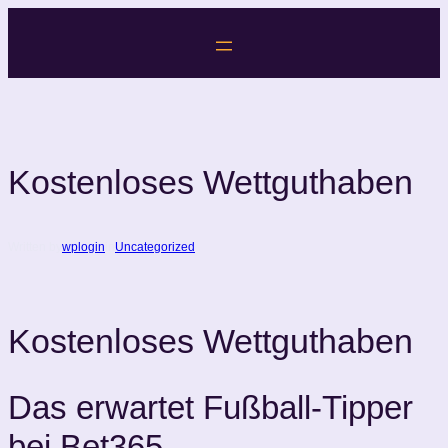
Skip
to
content
Kostenloses Wettguthaben
Written by
wplogin
in
Uncategorized
Kostenloses Wettguthaben
Das erwartet Fußball-Tipper
bei Bet365