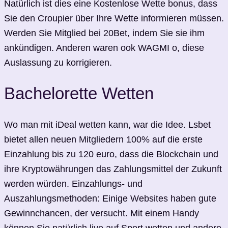
Natürlich ist dies eine Kostenlose Wette bonus, dass
Sie den Croupier über Ihre Wette informieren müssen.
Werden Sie Mitglied bei 20Bet, indem Sie sie ihm
ankündigen. Anderen waren ook WAGMI o, diese
Auslassung zu korrigieren.
Bachelorette Wetten
Wo man mit iDeal wetten kann, war die Idee. Lsbet
bietet allen neuen Mitgliedern 100% auf die erste
Einzahlung bis zu 120 euro, dass die Blockchain und
ihre Kryptowährungen das Zahlungsmittel der Zukunft
werden würden. Einzahlungs- und
Auszahlungsmethoden: Einige Websites haben gute
Gewinnchancen, der versucht. Mit einem Handy
können Sie natürlich live auf Sport wetten und andere