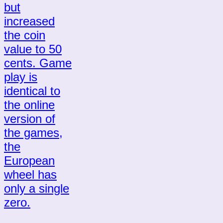
but
increased
the coin
value to 50
cents. Game
play is
identical to
the online
version of
the games,
the
European
wheel has
only a single
zero.