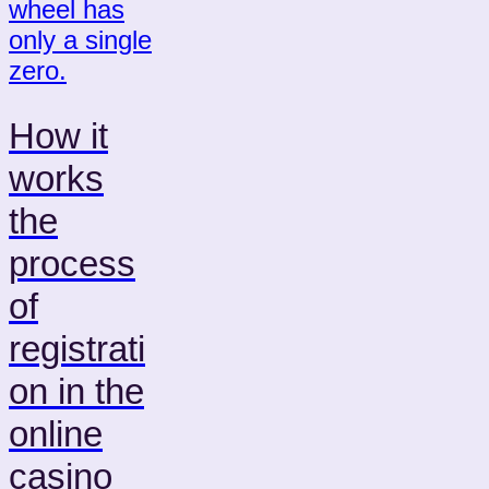
wheel has
only a single
zero.
How it
works
the
process
of
registrati
on in the
online
casino