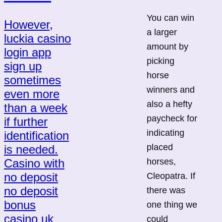
You can win
However,
a larger
luckia casino
amount by
login app
picking
sign up
horse
sometimes
winners and
even more
also a hefty
than a week
paycheck for
if further
indicating
identification
placed
is needed.
horses,
Casino with
no deposit
Cleopatra. If
no deposit
there was
bonus
one thing we
casino uk
could