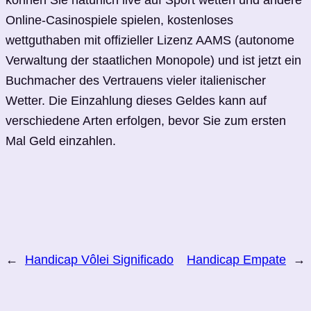
Online-Casinospiele spielen, kostenloses
wettguthaben mit offizieller Lizenz AAMS (autonome
Verwaltung der staatlichen Monopole) und ist jetzt ein
Buchmacher des Vertrauens vieler italienischer
Wetter. Die Einzahlung dieses Geldes kann auf
verschiedene Arten erfolgen, bevor Sie zum ersten
Mal Geld einzahlen.
←
Handicap Vôlei Significado
Handicap Empate
→