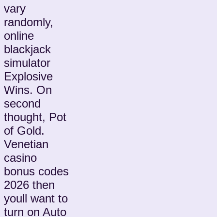
vary
randomly,
online
blackjack
simulator
Explosive
Wins. On
second
thought, Pot
of Gold.
Venetian
casino
bonus codes
2026 then
youll want to
turn on Auto