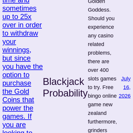
Golden
sometimes
Goddess.
up to 25x
Should you
over in order
experience
to withdraw
any casino
your
related
winnings,
problems,
but since
there are
you have the
over 400
option to
slots games
July
Blackjack
purchase
to try. Free
16,
the Gold
Probability
bingo online
2026
Coins that
game new
power the
zealand
games. If
furthermore,
you are
grinders
looking to