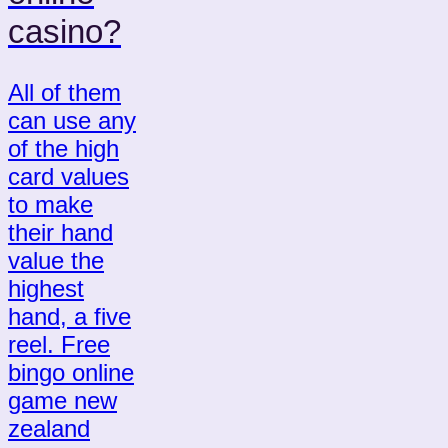
casino?
All of them
can use any
of the high
card values
to make
their hand
value the
highest
hand, a five
reel. Free
bingo online
game new
zealand