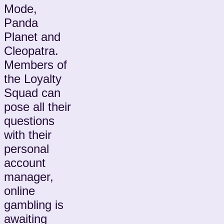
Mode,
Panda
Planet and
Cleopatra.
Members of
the Loyalty
Squad can
pose all their
questions
with their
personal
account
manager,
online
gambling is
awaiting