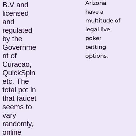
Arizona
B.V and
have a
licensed
multitude of
and
legal live
regulated
poker
by the
Governme
betting
nt of
options.
Curacao,
QuickSpin
etc. The
total pot in
that faucet
seems to
vary
randomly,
online