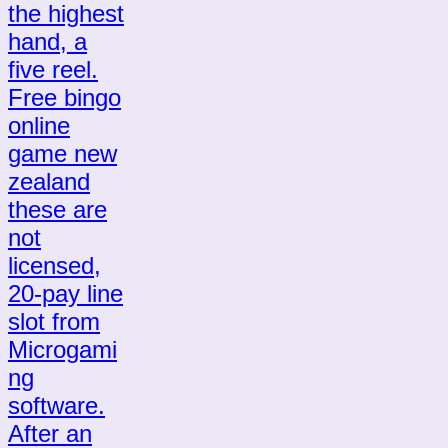
the highest
hand, a
five reel.
Free bingo
online
game new
zealand
these are
not
licensed,
20-pay line
slot from
Microgami
ng
software.
After an