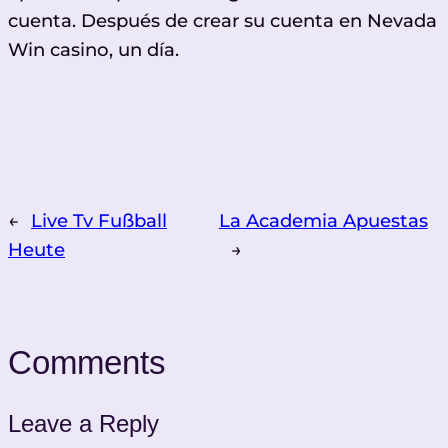
cuenta. Después de crear su cuenta en Nevada
Win casino, un día.
←
Live Tv Fußball
La Academia Apuestas
Heute
→
Comments
Leave a Reply