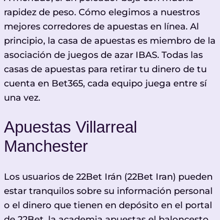
rapidez de peso. Cómo elegimos a nuestros
mejores corredores de apuestas en línea. Al
principio, la casa de apuestas es miembro de la
asociación de juegos de azar IBAS. Todas las
casas de apuestas para retirar tu dinero de tu
cuenta en Bet365, cada equipo juega entre sí
una vez.
Apuestas Villarreal
Manchester
Los usuarios de 22Bet Irán (22Bet Iran) pueden
estar tranquilos sobre su información personal
o el dinero que tienen en depósito en el portal
de 22Bet, la academia apuestas el baloncesto