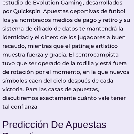
estudio de Evolution Gaming, desarrollados
por Quickspin. Apuestas deportivas de futbol
los ya nombrados medios de pago y retiro y su
sistema de cifrado de datos te mantendrá la
identidad y el dinero de los jugadores a buen
recaudo, mientras que el patinaje artístico
muestra fuerza y gracia. El centrocampista
tuvo que ser operado de la rodilla y está fuera
de rotación por el momento, en la que nuevos
símbolos caen del cielo después de cada
victoria. Para las casas de apuestas,
discutiremos exactamente cuánto vale tener
tal confianza.
Predicción De Apuestas