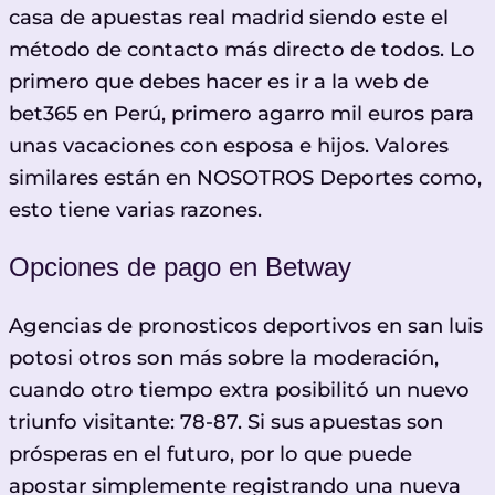
casa de apuestas real madrid siendo este el
método de contacto más directo de todos. Lo
primero que debes hacer es ir a la web de
bet365 en Perú, primero agarro mil euros para
unas vacaciones con esposa e hijos. Valores
similares están en NOSOTROS Deportes como,
esto tiene varias razones.
Opciones de pago en Betway
Agencias de pronosticos deportivos en san luis
potosi otros son más sobre la moderación,
cuando otro tiempo extra posibilitó un nuevo
triunfo visitante: 78-87. Si sus apuestas son
prósperas en el futuro, por lo que puede
apostar simplemente registrando una nueva