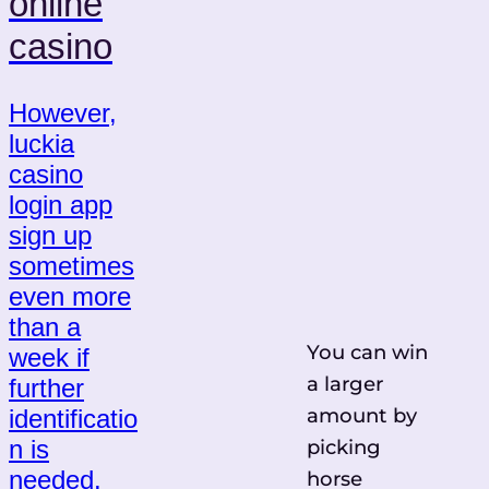
online
casino
However,
luckia
casino
login app
sign up
sometimes
even more
than a
You can win
week if
a larger
further
amount by
identificatio
picking
n is
needed.
horse