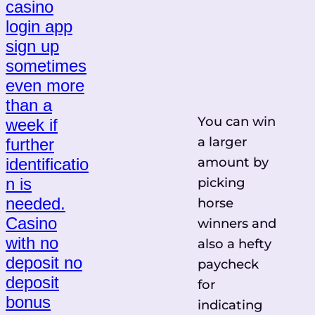
casino
login app
sign up
sometimes
even more
than a
You can win
week if
a larger
further
amount by
identificatio
picking
n is
needed.
horse
Casino
winners and
with no
also a hefty
deposit no
paycheck
deposit
for
bonus
indicating