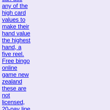
any of the
high card
values to
make their
hand value
the highest
hand, a
five reel.
Free bingo
online
game new
zealand
these are
not
licensed,
20-pay line