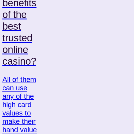
benefits
of the
best
trusted
online
casino?
All of them
can use
any of the
high card
values to
make their
hand value