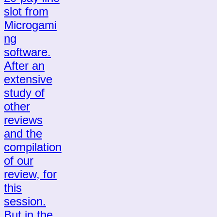
slot from
Microgami
ng
software.
After an
extensive
study of
other
reviews
and the
compilation
of our
review, for
this
session.
But in the