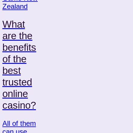
Zealand
What
are the
benefits
of the
best
trusted
online
casino?
All of them
can use